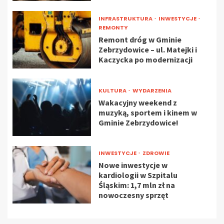
INFRASTRUKTURA
INWESTYCJE
REMONTY
Remont dróg w Gminie
Zebrzydowice – ul. Matejki i
Kaczycka po modernizacji
KULTURA
WYDARZENIA
Wakacyjny weekend z
muzyką, sportem i kinem w
Gminie Zebrzydowice!
INWESTYCJE
ZDROWIE
Nowe inwestycje w
kardiologii w Szpitalu
Śląskim: 1,7 mln zł na
nowoczesny sprzęt