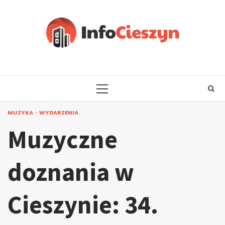
Skip
to
content
PRIMARY
MENU
MUZYKA
WYDARZENIA
Muzyczne
doznania w
Cieszynie: 34.