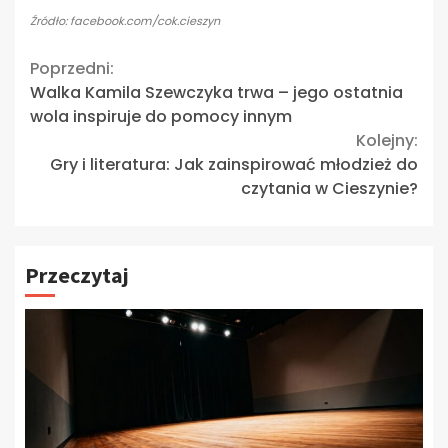
Źródło: facebook.com/cok.cieszyn
Continue
Poprzedni:
Walka Kamila Szewczyka trwa – jego ostatnia
Reading
wola inspiruje do pomocy innym
Kolejny:
Gry i literatura: Jak zainspirować młodzież do
czytania w Cieszynie?
Przeczytaj