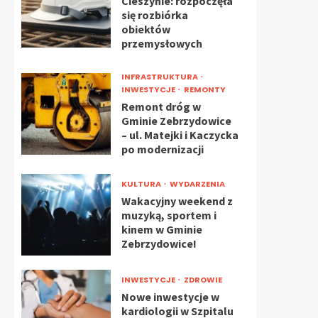
Cieszynie: rozpoczęła
się rozbiórka
obiektów
przemysłowych
INFRASTRUKTURA
INWESTYCJE
REMONTY
Remont dróg w
Gminie Zebrzydowice
– ul. Matejki i Kaczycka
po modernizacji
KULTURA
WYDARZENIA
Wakacyjny weekend z
muzyką, sportem i
kinem w Gminie
Zebrzydowice!
INWESTYCJE
ZDROWIE
Nowe inwestycje w
kardiologii w Szpitalu