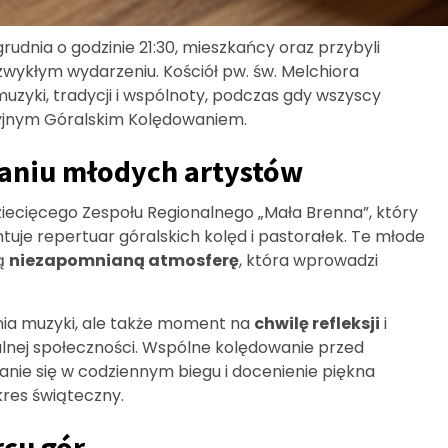
udnia o godzinie 21:30, mieszkańcy oraz przybyli
zwykłym wydarzeniu. Kościół pw. św. Melchiora
uzyki, tradycji i wspólnoty, podczas gdy wszyscy
cyjnym Góralskim Kolędowaniem.
aniu młodych artystów
iecięcego Zespołu Regionalnego „Mała Brenna”, który
uje repertuar góralskich kolęd i pastorałek. Te młode
zą
niezapomnianą atmosferę
, która wprowadzi
ania muzyki, ale także moment na
chwilę refleksji
i
okalnej społeczności. Wspólne kolędowanie przed
anie się w codziennym biegu i docenienie piękna
okres świąteczny.
rcu gór