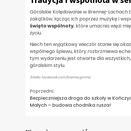
Góralskie Kolędowanie w Brennej-Lachach to
zakątków, łącząc ich poprzez muzykę i wspóln
święto wspólnoty
, które umacnia więzi mi
życiu.
Niech ten wyjątkowy wieczór stanie się okazj
wspólnego śpiewu, który rozbrzmiewa echem
tym wydarzeniu jest otwarte dla wszystkich
góralskim stylu.
Źródło: facebook.com/brenna.gmina
Continue
Poprzedni:
Bezpieczniejsza droga do szkoły w Kończ
Reading
Małych – budowa chodnika rusza!