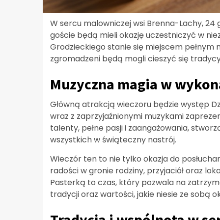
W sercu malowniczej wsi Brenna-Lachy, 24 gr
goście będą mieli okazję uczestniczyć w nie
Grodzieckiego stanie się miejscem pełnym m
zgromadzeni będą mogli cieszyć się trady
Muzyczna magia w wykon
Główną atrakcją wieczoru będzie występ Dz
wraz z zaprzyjaźnionymi muzykami zaprezent
talenty, pełne pasji i zaangażowania, stwor
wszystkich w świąteczny nastrój.
Wieczór ten to nie tylko okazja do posłuch
radości w gronie rodziny, przyjaciół oraz l
Pasterką to czas, który pozwala na zatrzym
tradycji oraz wartości, jakie niesie ze sobą 
Tradycja i wspólnota w se