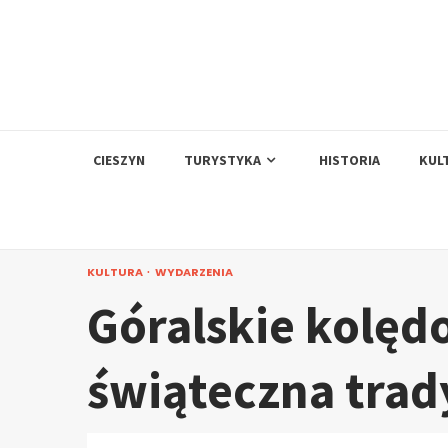
Skip
to
content
CIESZYN
TURYSTYKA
HISTORIA
KUL
KULTURA
WYDARZENIA
Góralskie kolęd
świąteczna trad