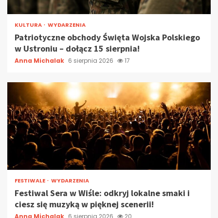
KULTURA
WYDARZENIA
Patriotyczne obchody Święta Wojska Polskiego
w Ustroniu – dołącz 15 sierpnia!
Anna Michalak
6 sierpnia 2026
17
FESTIWALE
WYDARZENIA
Festiwal Sera w Wiśle: odkryj lokalne smaki i
ciesz się muzyką w pięknej scenerii!
Anna Michalak
6 sierpnia 2026
20