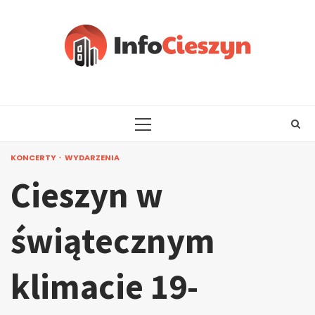
Skip
to
content
PRIMARY
MENU
KONCERTY
WYDARZENIA
Cieszyn w
świątecznym
klimacie 19-