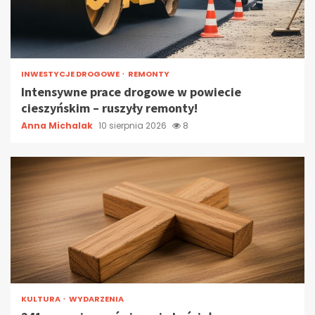
INWESTYCJE DROGOWE
REMONTY
Intensywne prace drogowe w powiecie
cieszyńskim – ruszyły remonty!
Anna Michalak
10 sierpnia 2026
8
KULTURA
WYDARZENIA