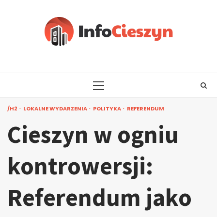
Skip
to
content
PRIMARY
MENU
/H2
LOKALNE WYDARZENIA
POLITYKA
REFERENDUM
Cieszyn w ogniu
kontrowersji:
Referendum jako