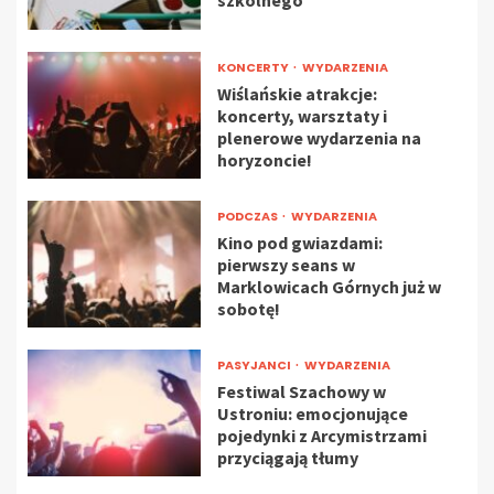
KONCERTY
WYDARZENIA
Wiślańskie atrakcje:
koncerty, warsztaty i
plenerowe wydarzenia na
horyzoncie!
PODCZAS
WYDARZENIA
Kino pod gwiazdami:
pierwszy seans w
Marklowicach Górnych już w
sobotę!
PASYJANCI
WYDARZENIA
Festiwal Szachowy w
Ustroniu: emocjonujące
pojedynki z Arcymistrzami
przyciągają tłumy