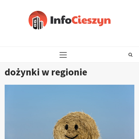
Skip
to
content
PRIMARY
MENU
dożynki w regionie