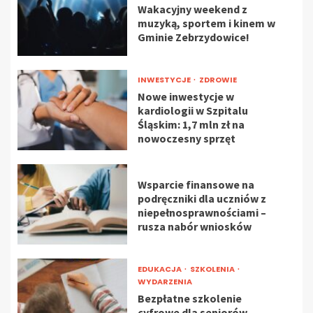
Wakacyjny weekend z
muzyką, sportem i kinem w
Gminie Zebrzydowice!
INWESTYCJE
ZDROWIE
Nowe inwestycje w
kardiologii w Szpitalu
Śląskim: 1,7 mln zł na
nowoczesny sprzęt
Wsparcie finansowe na
podręczniki dla uczniów z
niepełnosprawnościami –
rusza nabór wniosków
EDUKACJA
SZKOLENIA
WYDARZENIA
Bezpłatne szkolenie
cyfrowe dla seniorów