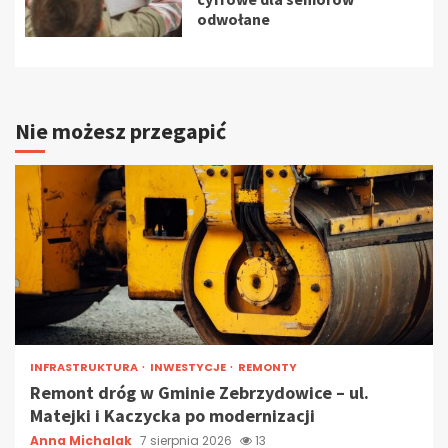
odwołane
Nie możesz przegapić
INFRASTRUKTURA
INWESTYCJE
REMONTY
Remont dróg w Gminie Zebrzydowice – ul.
Matejki i Kaczycka po modernizacji
Anna Michalak
7 sierpnia 2026
13