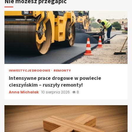
Nie możesz przegapić
INWESTYCJE DROGOWE
REMONTY
Intensywne prace drogowe w powiecie
cieszyńskim – ruszyły remonty!
Anna Michalak
10 sierpnia 2026
8