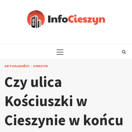
Skip
to
content
PRIMARY
MENU
AKTUALNOŚCI
CIESZYN
Czy ulica
Kościuszki w
Cieszynie w końcu