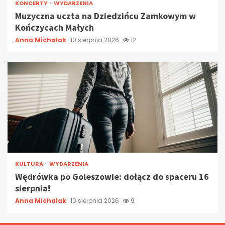
KONCERTY
WYDARZENIA
Muzyczna uczta na Dziedzińcu Zamkowym w
Kończycach Małych
Anna Michalak
10 sierpnia 2026
12
KULTURA
WYDARZENIA
Wędrówka po Goleszowie: dołącz do spaceru 16
sierpnia!
Anna Michalak
10 sierpnia 2026
9