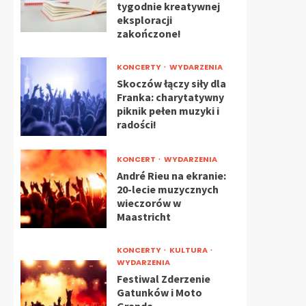
tygodnie kreatywnej
eksploracji
zakończone!
KONCERTY
WYDARZENIA
Skoczów łączy siły dla
Franka: charytatywny
piknik pełen muzyki i
radości!
KONCERT
WYDARZENIA
André Rieu na ekranie:
20-lecie muzycznych
wieczorów w
Maastricht
KONCERTY
KULTURA
WYDARZENIA
Festiwal Zderzenie
Gatunków i Moto