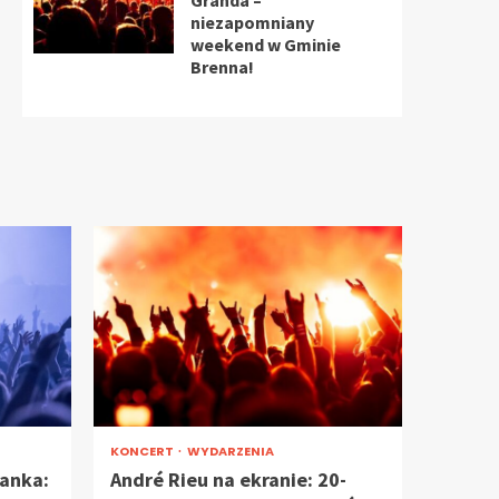
Granda –
niezapomniany
weekend w Gminie
Brenna!
KONCERT
WYDARZENIA
ranka:
André Rieu na ekranie: 20-