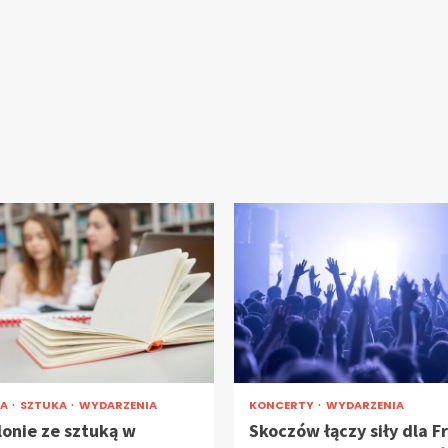
RA
SZTUKA
WYDARZENIA
KONCERTY
WYDARZENIA
lonie ze sztuką w
Skoczów łączy siły dla F