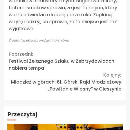
warunków atmosferycznych. Bogactwo kultury,
historii i smaków sprawia, że jest to region, który
warto odwiedzić o każdej porze roku. Zaplanuj
wizytę i odkryj, co sprawia, że to miejsce jest tak
wyjątkowe.
Źródło: facebook.com/gminaistebna
Continue
Poprzedni:
Festiwal Żelaznego Szlaku w Zebrzydowicach
Reading
nabiera tempa!
Kolejny:
Młodzież w górach: 61. Górski Rajd Młodzieżowy
„Powitanie Wiosny” w Cieszynie
Przeczytaj