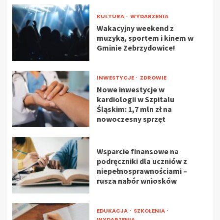
KULTURA
WYDARZENIA
Wakacyjny weekend z
muzyką, sportem i kinem w
Gminie Zebrzydowice!
INWESTYCJE
ZDROWIE
Nowe inwestycje w
kardiologii w Szpitalu
Śląskim: 1,7 mln zł na
nowoczesny sprzęt
Wsparcie finansowe na
podręczniki dla uczniów z
niepełnosprawnościami –
rusza nabór wniosków
EDUKACJA
SZKOLENIA
WYDARZENIA