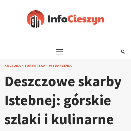
Skip
to
content
PRIMARY
MENU
KULTURA
TURYSTYKA
WYDARZENIA
Deszczowe skarby
Istebnej: górskie
szlaki i kulinarne