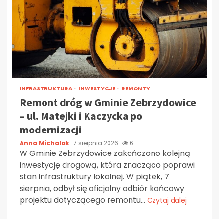
INFRASTRUKTURA
INWESTYCJE
REMONTY
Remont dróg w Gminie Zebrzydowice
– ul. Matejki i Kaczycka po
modernizacji
Anna Michalak
7 sierpnia 2026
6
W Gminie Zebrzydowice zakończono kolejną
inwestycję drogową, która znacząco poprawi
stan infrastruktury lokalnej. W piątek, 7
sierpnia, odbył się oficjalny odbiór końcowy
projektu dotyczącego remontu...
Czytaj dalej