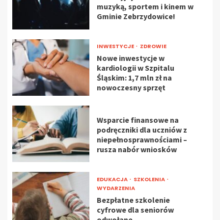
muzyką, sportem i kinem w
Gminie Zebrzydowice!
INWESTYCJE
ZDROWIE
Nowe inwestycje w
kardiologii w Szpitalu
Śląskim: 1,7 mln zł na
nowoczesny sprzęt
Wsparcie finansowe na
podręczniki dla uczniów z
niepełnosprawnościami –
rusza nabór wniosków
EDUKACJA
SZKOLENIA
WYDARZENIA
Bezpłatne szkolenie
cyfrowe dla seniorów
odwołane