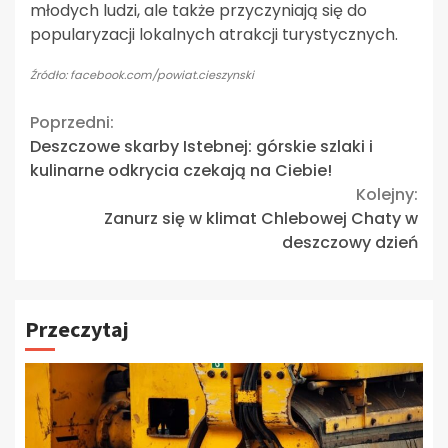
młodych ludzi, ale także przyczyniają się do
popularyzacji lokalnych atrakcji turystycznych.
Źródło: facebook.com/powiat.cieszynski
Continue
Poprzedni:
Deszczowe skarby Istebnej: górskie szlaki i
Reading
kulinarne odkrycia czekają na Ciebie!
Kolejny:
Zanurz się w klimat Chlebowej Chaty w
deszczowy dzień
Przeczytaj