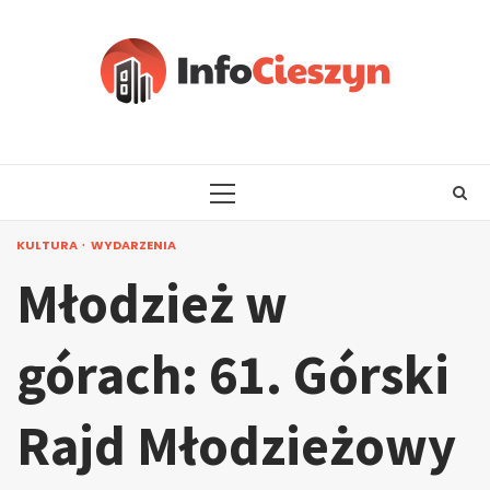
Skip
to
content
PRIMARY
MENU
KULTURA
WYDARZENIA
Młodzież w
górach: 61. Górski
Rajd Młodzieżowy