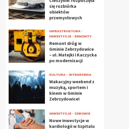
Cieszynie: rozpoczęła
się rozbiórka
obiektów
przemysłowych
INFRASTRUKTURA
INWESTYCJE
REMONTY
Remont dróg w
Gminie Zebrzydowice
– ul. Matejki i Kaczycka
po modernizacji
KULTURA
WYDARZENIA
Wakacyjny weekend z
muzyką, sportem i
kinem w Gminie
Zebrzydowice!
INWESTYCJE
ZDROWIE
Nowe inwestycje w
kardiologii w Szpitalu