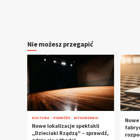
Nie możesz przegapić
KULTURA
PODRÓŻE
WYDARZENIA
Nowe 
Nowe lokalizacje spektakli
fabry
„Dzieciaki Rządzą” – sprawdź,
rozpo