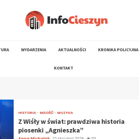
TURA
WYDARZENIA
AKTUALNOŚCI
KRONIKA POLICYJNA
KONTAKT
HISTORIA
MIŁOŚĆ
MUZYKA
Z Wiśły w świat: prawdziwa historia
piosenki „Agnieszka”
Anna Michalak
22 stycznia 2026
311