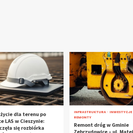
INFRASTRUKTURA
INWESTYCJE
życie dla terenu po
REMONTY
ce LAS w Cieszynie:
Remont dróg w Gminie
częła się rozbiórka
Zebrzydowice – ul. Matej