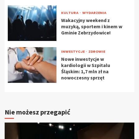
KULTURA
WYDARZENIA
Wakacyjny weekend z
muzyką, sportem i kinem w
Gminie Zebrzydowice!
INWESTYCJE
ZDROWIE
Nowe inwestycje w
kardiologii w Szpitalu
Śląskim: 1,7 mln zł na
nowoczesny sprzęt
Nie możesz przegapić