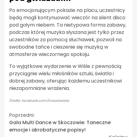
Po emocjonującym pokazie na placu, uczestnicy
będą mogli kontynuować wieczór na silent disco
pod gołym niebem. Ta nietypowa forma zabawy,
podczas której muzyka słyszana jest tylko przez
uczestników za pomocą słuchawek, pozwoli na
swobodne tańce i cieszenie się muzyką w
atmosferze wieczornego spokoju.
To wyjątkowe wydarzenie w Wiśle z pewnością
przyciągnie wielu miłośników sztuki, światła i
dobrej zabawy, oferując każdemu uczestnikowi
niezapomniane wrażenia.
Źródło: facebook.com/miastowisla
Continue
Poprzedni:
Gala Multi Dance w Skoczowie: Taneczne
Reading
emocje i akrobatyczne popisy!