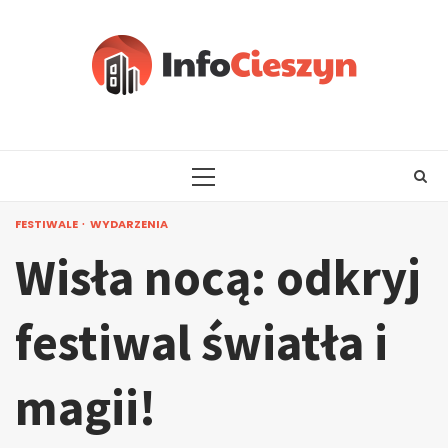
Skip
to
content
PRIMARY
MENU
FESTIWALE
WYDARZENIA
Wisła nocą: odkryj
festiwal światła i
magii!