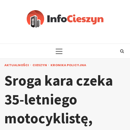
Skip
to
content
PRIMARY
MENU
AKTUALNOŚCI
CIESZYN
KRONIKA POLICYJNA
Sroga kara czeka
35-letniego
motocyklistę,