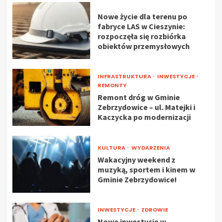
Nowe życie dla terenu po
fabryce LAS w Cieszynie:
rozpoczęła się rozbiórka
obiektów przemysłowych
INFRASTRUKTURA
INWESTYCJE
REMONTY
Remont dróg w Gminie
Zebrzydowice – ul. Matejki i
Kaczycka po modernizacji
KULTURA
WYDARZENIA
Wakacyjny weekend z
muzyką, sportem i kinem w
Gminie Zebrzydowice!
INWESTYCJE
ZDROWIE
Nowe inwestycje w