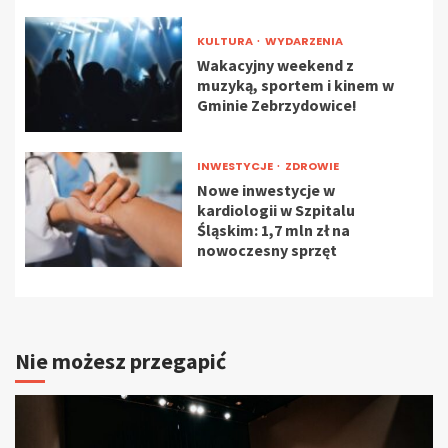
KULTURA
WYDARZENIA
Wakacyjny weekend z
muzyką, sportem i kinem w
Gminie Zebrzydowice!
INWESTYCJE
ZDROWIE
Nowe inwestycje w
kardiologii w Szpitalu
Śląskim: 1,7 mln zł na
nowoczesny sprzęt
Nie możesz przegapić