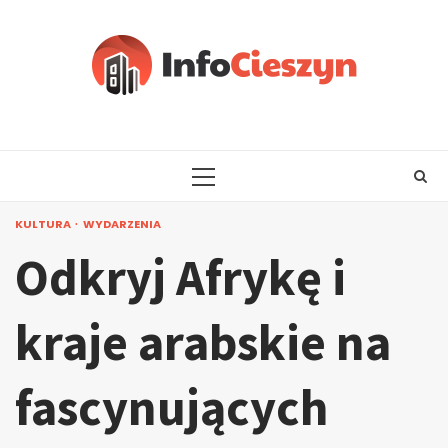
Skip
to
content
PRIMARY
MENU
KULTURA
WYDARZENIA
Odkryj Afrykę i
kraje arabskie na
fascynujących