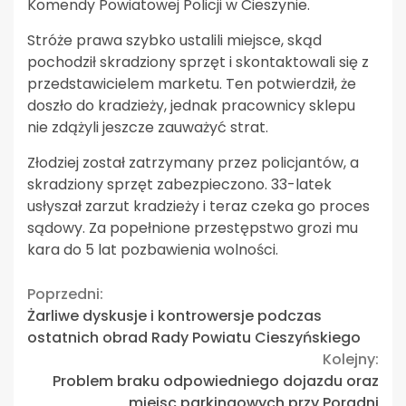
Komendy Powiatowej Policji w Cieszynie.
Stróże prawa szybko ustalili miejsce, skąd
pochodził skradziony sprzęt i skontaktowali się z
przedstawicielem marketu. Ten potwierdził, że
doszło do kradzieży, jednak pracownicy sklepu
nie zdążyli jeszcze zauważyć strat.
Złodziej został zatrzymany przez policjantów, a
skradziony sprzęt zabezpieczono. 33-latek
usłyszał zarzut kradzieży i teraz czeka go proces
sądowy. Za popełnione przestępstwo grozi mu
kara do 5 lat pozbawienia wolności.
Continue
Poprzedni:
Żarliwe dyskusje i kontrowersje podczas
Reading
ostatnich obrad Rady Powiatu Cieszyńskiego
Kolejny:
Problem braku odpowiedniego dojazdu oraz
miejsc parkingowych przy Poradni