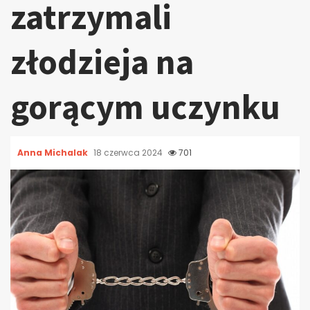
zatrzymali
złodzieja na
gorącym uczynku
Anna Michalak
18 czerwca 2024
701