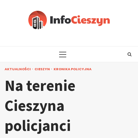
Skip
to
content
PRIMARY
MENU
AKTUALNOŚCI
CIESZYN
KRONIKA POLICYJNA
Na terenie
Cieszyna
policjanci