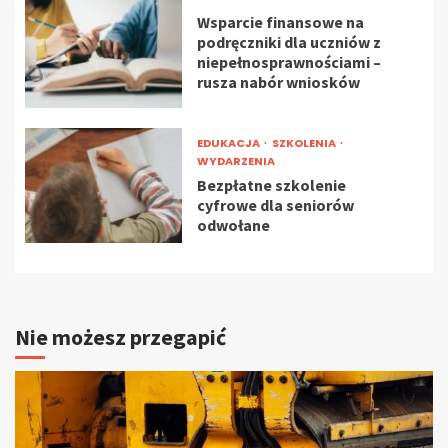
Wsparcie finansowe na
podręczniki dla uczniów z
niepełnosprawnościami –
rusza nabór wniosków
EDUKACJA
SZKOLENIA
WYDARZENIA
Bezpłatne szkolenie
cyfrowe dla seniorów
odwołane
Nie możesz przegapić