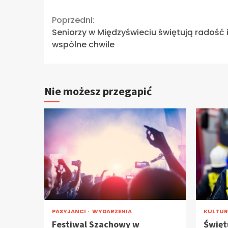
Continue
Poprzedni:
Seniorzy w Międzyświeciu świętują radość 
Reading
wspólne chwile
Nie możesz przegapić
PASYJANCI
WYDARZENIA
KULTU
Festiwal Szachowy w
Święt