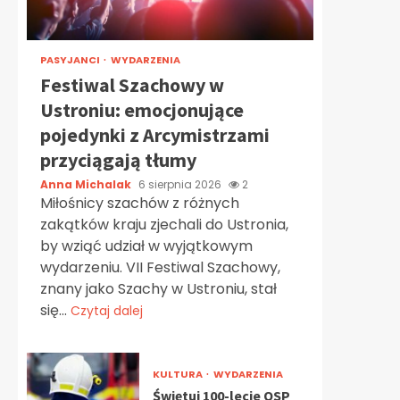
PASYJANCI
WYDARZENIA
Festiwal Szachowy w
Ustroniu: emocjonujące
pojedynki z Arcymistrzami
przyciągają tłumy
Anna Michalak
6 sierpnia 2026
2
Miłośnicy szachów z różnych
zakątków kraju zjechali do Ustronia,
by wziąć udział w wyjątkowym
wydarzeniu. VII Festiwal Szachowy,
znany jako Szachy w Ustroniu, stał
się...
Czytaj dalej
KULTURA
WYDARZENIA
Świętuj 100-lecie OSP