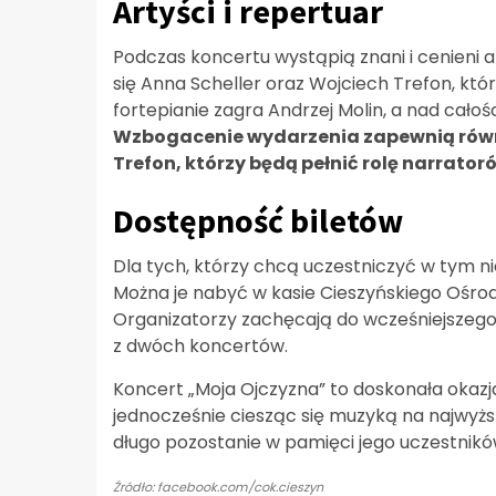
Artyści i repertuar
Podczas koncertu wystąpią znani i cenieni
się Anna Scheller oraz Wojciech Trefon, któ
fortepianie zagra Andrzej Molin, a nad cał
Wzbogacenie wydarzenia zapewnią równ
Trefon, którzy będą pełnić rolę narrato
Dostępność biletów
Dla tych, którzy chcą uczestniczyć w tym ni
Można je nabyć w kasie Cieszyńskiego Ośro
Organizatorzy zachęcają do wcześniejszeg
z dwóch koncertów.
Koncert „Moja Ojczyzna” to doskonała okazj
jednocześnie ciesząc się muzyką na najwyż
długo pozostanie w pamięci jego uczestnikó
Źródło: facebook.com/cok.cieszyn