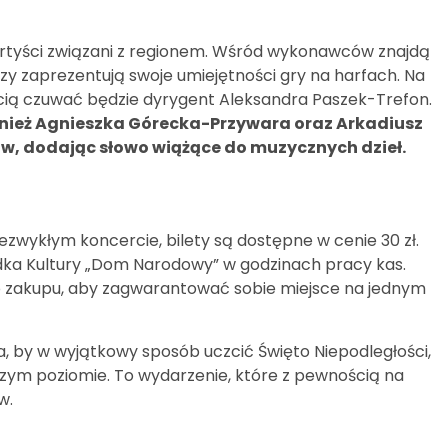
 artyści związani z regionem. Wśród wykonawców znajdą
rzy zaprezentują swoje umiejętności gry na harfach. Na
ością czuwać będzie dyrygent Aleksandra Paszek-Trefon.
ież Agnieszka Górecka-Przywara oraz Arkadiusz
rów, dodając słowo wiążące do muzycznych dzieł.
ezwykłym koncercie, bilety są dostępne w cenie 30 zł.
dka Kultury „Dom Narodowy” w godzinach pracy kas.
o zakupu, aby zagwarantować sobie miejsce na jednym
a, by w wyjątkowy sposób uczcić Święto Niepodległości,
szym poziomie. To wydarzenie, które z pewnością na
w.