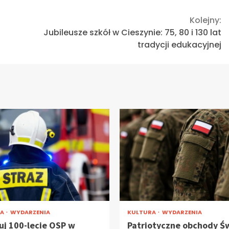
Kolejny:
i
Jubileusze szkół w Cieszynie: 75, 80 i 130 lat
tradycji edukacyjnej
RA
WYDARZENIA
KULTURA
WYDARZENIA
uj 100-lecie OSP w
Patriotyczne obchody Ś