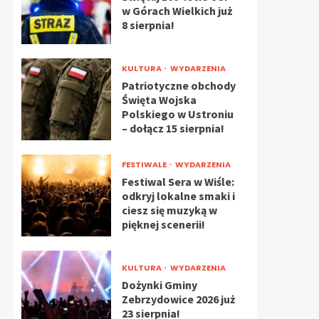
w Górach Wielkich już
8 sierpnia!
KULTURA
WYDARZENIA
Patriotyczne obchody
Święta Wojska
Polskiego w Ustroniu
– dołącz 15 sierpnia!
FESTIWALE
WYDARZENIA
Festiwal Sera w Wiśle:
odkryj lokalne smaki i
ciesz się muzyką w
pięknej scenerii!
KULTURA
WYDARZENIA
Dożynki Gminy
Zebrzydowice 2026 już
23 sierpnia!