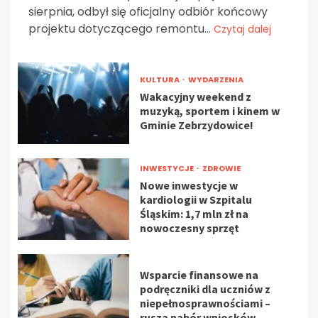
sierpnia, odbył się oficjalny odbiór końcowy
projektu dotyczącego remontu...
Czytaj dalej
KULTURA
WYDARZENIA
Wakacyjny weekend z
muzyką, sportem i kinem w
Gminie Zebrzydowice!
INWESTYCJE
ZDROWIE
Nowe inwestycje w
kardiologii w Szpitalu
Śląskim: 1,7 mln zł na
nowoczesny sprzęt
Wsparcie finansowe na
podręczniki dla uczniów z
niepełnosprawnościami –
rusza nabór wniosków