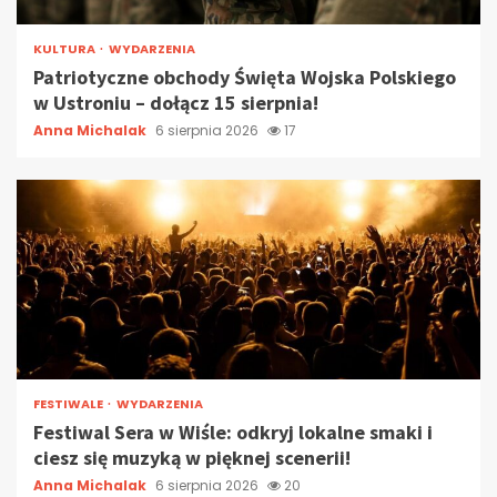
KULTURA
WYDARZENIA
Patriotyczne obchody Święta Wojska Polskiego
w Ustroniu – dołącz 15 sierpnia!
Anna Michalak
6 sierpnia 2026
17
FESTIWALE
WYDARZENIA
Festiwal Sera w Wiśle: odkryj lokalne smaki i
ciesz się muzyką w pięknej scenerii!
Anna Michalak
6 sierpnia 2026
20