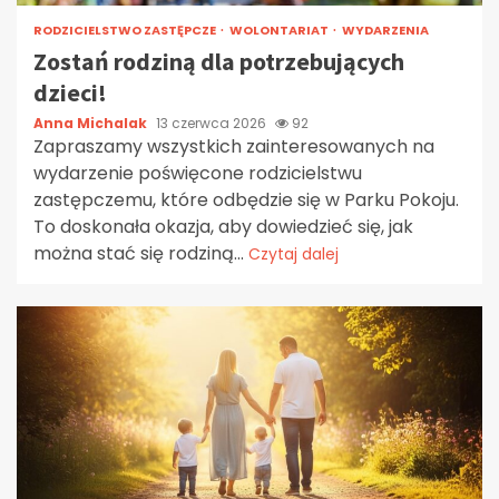
RODZICIELSTWO ZASTĘPCZE
WOLONTARIAT
WYDARZENIA
Zostań rodziną dla potrzebujących
dzieci!
Anna Michalak
13 czerwca 2026
92
Zapraszamy wszystkich zainteresowanych na
wydarzenie poświęcone rodzicielstwu
zastępczemu, które odbędzie się w Parku Pokoju.
To doskonała okazja, aby dowiedzieć się, jak
można stać się rodziną...
Czytaj dalej