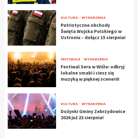
KULTURA
WYDARZENIA
Patriotyczne obchody
Święta Wojska Polskiego w
Ustroniu – dołącz 15 sierpnia!
FESTIWALE
WYDARZENIA
Festiwal Sera w Wiśle: odkryj
lokalne smaki i ciesz się
muzyką w pięknej scenerii!
KULTURA
WYDARZENIA
Dożynki Gminy Zebrzydowice
2026 już 23 sierpnia!