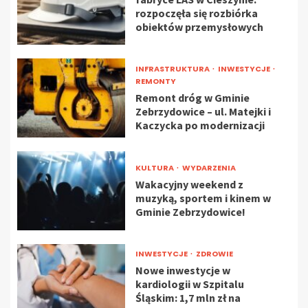
rozpoczęła się rozbiórka
obiektów przemysłowych
INFRASTRUKTURA
INWESTYCJE
REMONTY
Remont dróg w Gminie
Zebrzydowice – ul. Matejki i
Kaczycka po modernizacji
KULTURA
WYDARZENIA
Wakacyjny weekend z
muzyką, sportem i kinem w
Gminie Zebrzydowice!
INWESTYCJE
ZDROWIE
Nowe inwestycje w
kardiologii w Szpitalu
Śląskim: 1,7 mln zł na