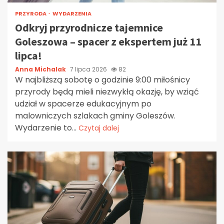
PRZYRODA
WYDARZENIA
Odkryj przyrodnicze tajemnice
Goleszowa – spacer z ekspertem już 11
lipca!
Anna Michalak
7 lipca 2026
82
W najbliższą sobotę o godzinie 9:00 miłośnicy
przyrody będą mieli niezwykłą okazję, by wziąć
udział w spacerze edukacyjnym po
malowniczych szlakach gminy Goleszów.
Wydarzenie to...
Czytaj dalej