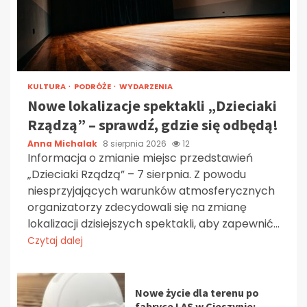
KULTURA
PODRÓŻE
WYDARZENIA
Nowe lokalizacje spektakli „Dzieciaki
Rządzą” – sprawdź, gdzie się odbędą!
Anna Michalak
8 sierpnia 2026
12
Informacja o zmianie miejsc przedstawień
„Dzieciaki Rządzą” – 7 sierpnia. Z powodu
niesprzyjających warunków atmosferycznych
organizatorzy zdecydowali się na zmianę
lokalizacji dzisiejszych spektakli, aby zapewnić...
Czytaj dalej
Nowe życie dla terenu po
fabryce LAS w Cieszynie: