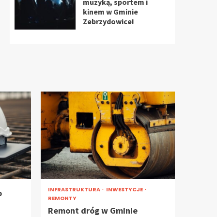
muzyką, sportem i
kinem w Gminie
Zebrzydowice!
INFRASTRUKTURA
INWESTYCJE
o
REMONTY
Remont dróg w Gminie