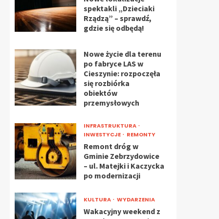
spektakli „Dzieciaki
Rządzą” – sprawdź,
gdzie się odbędą!
Nowe życie dla terenu
po fabryce LAS w
Cieszynie: rozpoczęła
się rozbiórka
obiektów
przemysłowych
INFRASTRUKTURA
INWESTYCJE
REMONTY
Remont dróg w
Gminie Zebrzydowice
– ul. Matejki i Kaczycka
po modernizacji
KULTURA
WYDARZENIA
Wakacyjny weekend z