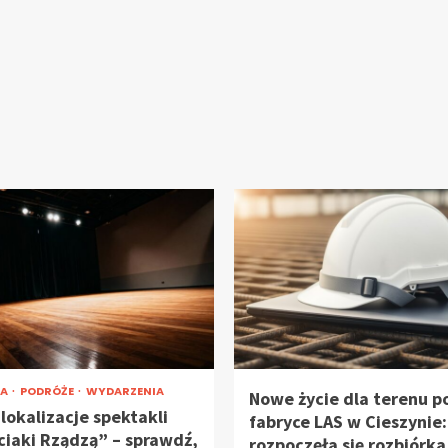
RA
PODRÓŻE
WYDARZENIA
Nowe życie dla terenu p
lokalizacje spektakli
fabryce LAS w Cieszynie:
ciaki Rządzą” – sprawdź,
rozpoczęła się rozbiórka