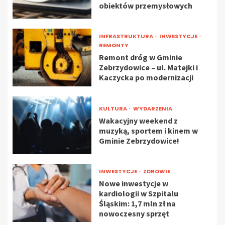
obiektów przemysłowych
INFRASTRUKTURA
INWESTYCJE
REMONTY
Remont dróg w Gminie
Zebrzydowice – ul. Matejki i
Kaczycka po modernizacji
KULTURA
WYDARZENIA
Wakacyjny weekend z
muzyką, sportem i kinem w
Gminie Zebrzydowice!
INWESTYCJE
ZDROWIE
Nowe inwestycje w
kardiologii w Szpitalu
Śląskim: 1,7 mln zł na
nowoczesny sprzęt