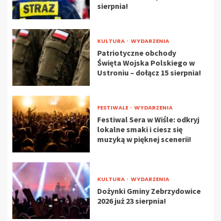
sierpnia!
KULTURA
WYDARZENIA
Patriotyczne obchody
Święta Wojska Polskiego w
Ustroniu – dołącz 15 sierpnia!
FESTIWALE
WYDARZENIA
Festiwal Sera w Wiśle: odkryj
lokalne smaki i ciesz się
muzyką w pięknej scenerii!
KULTURA
WYDARZENIA
Dożynki Gminy Zebrzydowice
2026 już 23 sierpnia!