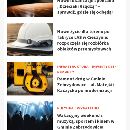
Nowe lokalizacje spektakli
„Dzieciaki Rządzą” –
sprawdź, gdzie się odbędą!
Nowe życie dla terenu po
fabryce LAS w Cieszynie:
rozpoczęła się rozbiórka
obiektów przemysłowych
INFRASTRUKTURA
INWESTYCJE
REMONTY
Remont dróg w Gminie
Zebrzydowice – ul. Matejki i
Kaczycka po modernizacji
KULTURA
WYDARZENIA
Wakacyjny weekend z
muzyką, sportem i kinem w
Gminie Zebrzydowice!