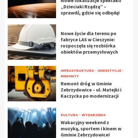
Nowe lokalizacje spektakli
„Dzieciaki Rządzą” –
sprawdź, gdzie się odbędą!
Nowe życie dla terenu po
fabryce LAS w Cieszynie:
rozpoczęła się rozbiórka
obiektów przemysłowych
INFRASTRUKTURA
INWESTYCJE
REMONTY
Remont dróg w Gminie
Zebrzydowice – ul. Matejki i
Kaczycka po modernizacji
KULTURA
WYDARZENIA
Wakacyjny weekend z
muzyką, sportem i kinem w
Gminie Zebrzydowice!