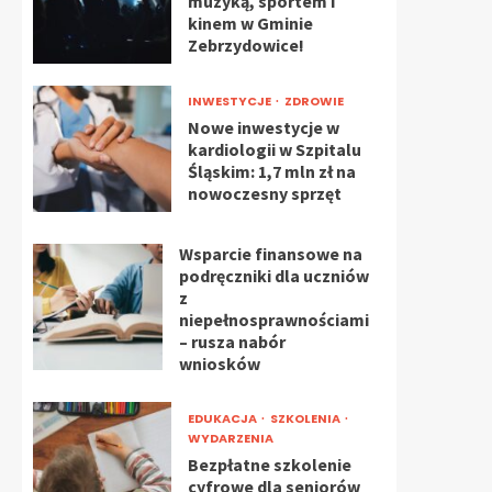
muzyką, sportem i
kinem w Gminie
Zebrzydowice!
INWESTYCJE
ZDROWIE
Nowe inwestycje w
kardiologii w Szpitalu
Śląskim: 1,7 mln zł na
nowoczesny sprzęt
Wsparcie finansowe na
podręczniki dla uczniów
z
niepełnosprawnościami
– rusza nabór
wniosków
EDUKACJA
SZKOLENIA
WYDARZENIA
Bezpłatne szkolenie
cyfrowe dla seniorów