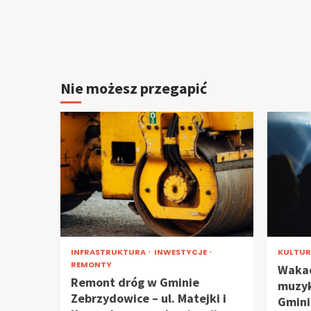
Nie możesz przegapić
INFRASTRUKTURA
INWESTYCJE
KULTU
REMONTY
Wakac
Remont dróg w Gminie
muzyk
Zebrzydowice – ul. Matejki i
Gmini