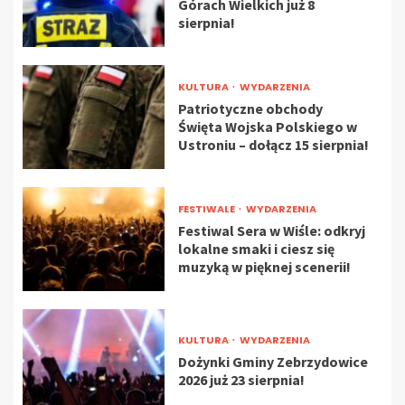
Górach Wielkich już 8
sierpnia!
KULTURA
WYDARZENIA
Patriotyczne obchody
Święta Wojska Polskiego w
Ustroniu – dołącz 15 sierpnia!
FESTIWALE
WYDARZENIA
Festiwal Sera w Wiśle: odkryj
lokalne smaki i ciesz się
muzyką w pięknej scenerii!
KULTURA
WYDARZENIA
Dożynki Gminy Zebrzydowice
2026 już 23 sierpnia!