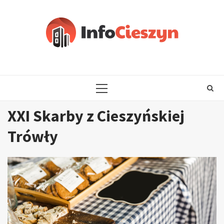
Skip
to
content
PRIMARY
MENU
XXI Skarby z Cieszyńskiej
Trówły