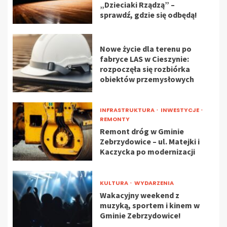
„Dzieciaki Rządzą” –
sprawdź, gdzie się odbędą!
Nowe życie dla terenu po
fabryce LAS w Cieszynie:
rozpoczęła się rozbiórka
obiektów przemysłowych
INFRASTRUKTURA
INWESTYCJE
REMONTY
Remont dróg w Gminie
Zebrzydowice – ul. Matejki i
Kaczycka po modernizacji
KULTURA
WYDARZENIA
Wakacyjny weekend z
muzyką, sportem i kinem w
Gminie Zebrzydowice!