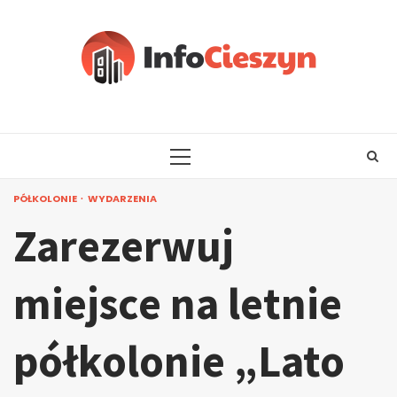
Skip
to
content
PRIMARY
MENU
PÓŁKOLONIE
WYDARZENIA
Zarezerwuj
miejsce na letnie
półkolonie „Lato