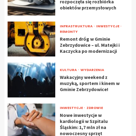
rozpoczęła się rozbiórka
obiektów przemysłowych
INFRASTRUKTURA
INWESTYCJE
REMONTY
Remont dróg w Gminie
Zebrzydowice – ul. Matejki i
Kaczycka po modernizacji
KULTURA
WYDARZENIA
Wakacyjny weekend z
muzyką, sportem i kinem w
Gminie Zebrzydowice!
INWESTYCJE
ZDROWIE
Nowe inwestycje w
kardiologii w Szpitalu
Śląskim: 1,7 mln zł na
nowoczesny sprzęt