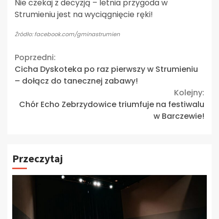
Nie czekaj z decyzją – letnia przygoda w
Strumieniu jest na wyciągnięcie ręki!
Źródło: facebook.com/gminastrumien
Continue
Poprzedni:
Cicha Dyskoteka po raz pierwszy w Strumieniu
Reading
– dołącz do tanecznej zabawy!
Kolejny:
Chór Echo Zebrzydowice triumfuje na festiwalu
w Barczewie!
Przeczytaj