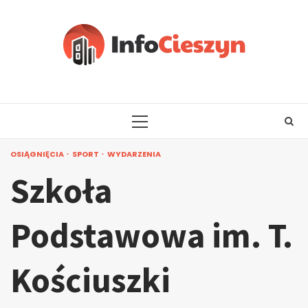
Skip
to
content
PRIMARY
MENU
OSIĄGNIĘCIA
SPORT
WYDARZENIA
Szkoła
Podstawowa im. T.
Kościuszki