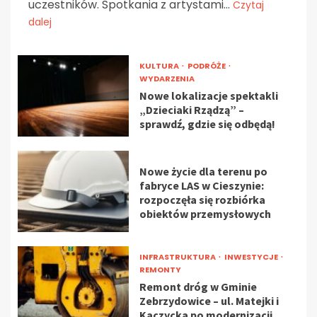
uczestników. Spotkania z artystami...
Czytaj
dalej
KULTURA
PODRÓŻE
WYDARZENIA
Nowe lokalizacje spektakli
„Dzieciaki Rządzą” –
sprawdź, gdzie się odbędą!
Nowe życie dla terenu po
fabryce LAS w Cieszynie:
rozpoczęła się rozbiórka
obiektów przemysłowych
INFRASTRUKTURA
INWESTYCJE
REMONTY
Remont dróg w Gminie
Zebrzydowice – ul. Matejki i
Kaczycka po modernizacji