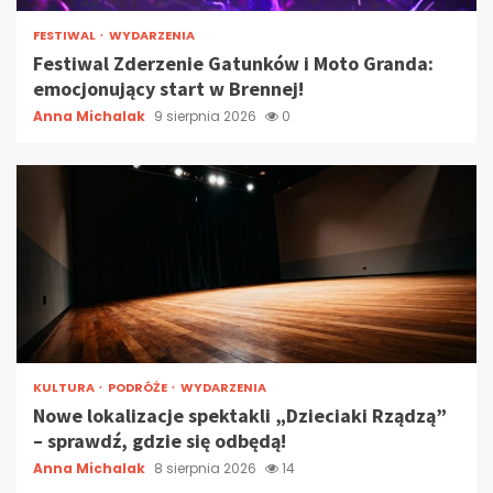
FESTIWAL
WYDARZENIA
Festiwal Zderzenie Gatunków i Moto Granda:
emocjonujący start w Brennej!
Anna Michalak
9 sierpnia 2026
0
KULTURA
PODRÓŻE
WYDARZENIA
Nowe lokalizacje spektakli „Dzieciaki Rządzą”
– sprawdź, gdzie się odbędą!
Anna Michalak
8 sierpnia 2026
14