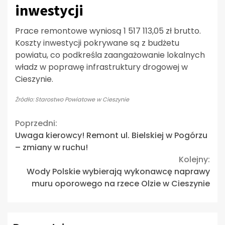
inwestycji
Prace remontowe wyniosą 1 517 113,05 zł brutto.
Koszty inwestycji pokrywane są z budżetu
powiatu, co podkreśla zaangażowanie lokalnych
władz w poprawę infrastruktury drogowej w
Cieszynie.
Źródło: Starostwo Powiatowe w Cieszynie
Continue
Poprzedni:
Uwaga kierowcy! Remont ul. Bielskiej w Pogórzu
Reading
– zmiany w ruchu!
Kolejny:
Wody Polskie wybierają wykonawcę naprawy
muru oporowego na rzece Olzie w Cieszynie