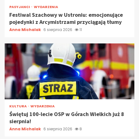
PASYJANCI
WYDARZENIA
Festiwal Szachowy w Ustroniu: emocjonujące
pojedynki z Arcymistrzami przyciągają tłumy
Anna Michalak
6 sierpnia 2026
11
KULTURA
WYDARZENIA
Świętuj 100-lecie OSP w Górach Wielkich już 8
sierpnia!
Anna Michalak
6 sierpnia 2026
8