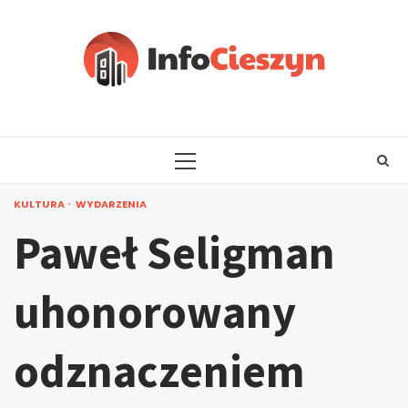
Skip
to
content
PRIMARY
MENU
KULTURA
WYDARZENIA
Paweł Seligman
uhonorowany
odznaczeniem