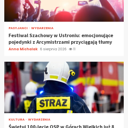
PASYJANCI
WYDARZENIA
Festiwal Szachowy w Ustroniu: emocjonujące
pojedynki z Arcymistrzami przyciągają tłumy
Anna Michalak
6 sierpnia 2026
11
KULTURA
WYDARZENIA
Świętuj 100-lecie OSP w Górach Wielkich już 8