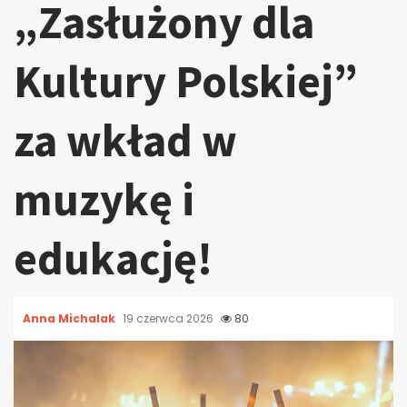
„Zasłużony dla
Kultury Polskiej”
za wkład w
muzykę i
edukację!
Anna Michalak
19 czerwca 2026
80