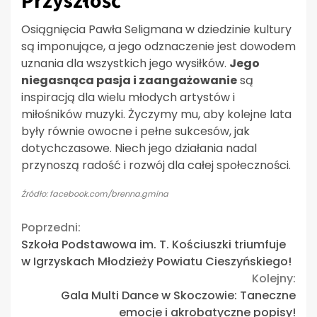
Przyszłość
Osiągnięcia Pawła Seligmana w dziedzinie kultury
są imponujące, a jego odznaczenie jest dowodem
uznania dla wszystkich jego wysiłków.
Jego
niegasnąca pasja i zaangażowanie
są
inspiracją dla wielu młodych artystów i
miłośników muzyki. Życzymy mu, aby kolejne lata
były równie owocne i pełne sukcesów, jak
dotychczasowe. Niech jego działania nadal
przynoszą radość i rozwój dla całej społeczności.
Źródło: facebook.com/brenna.gmina
Continue
Poprzedni:
Szkoła Podstawowa im. T. Kościuszki triumfuje
Reading
w Igrzyskach Młodzieży Powiatu Cieszyńskiego!
Kolejny:
Gala Multi Dance w Skoczowie: Taneczne
emocje i akrobatyczne popisy!