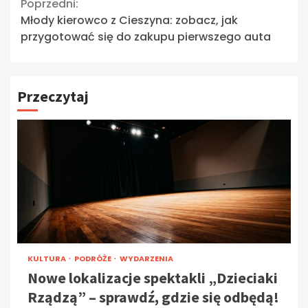
Continue
Poprzedni:
Młody kierowco z Cieszyna: zobacz, jak
Reading
przygotować się do zakupu pierwszego auta
Przeczytaj
KULTURA
PODRÓŻE
WYDARZENIA
Nowe lokalizacje spektakli „Dzieciaki
Rządzą” – sprawdź, gdzie się odbędą!