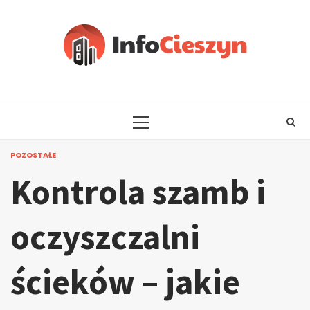
Skip
to
content
PRIMARY
MENU
POZOSTAŁE
Kontrola szamb i
oczyszczalni
ścieków – jakie