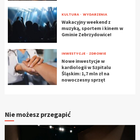
KULTURA
WYDARZENIA
Wakacyjny weekend z
muzyką, sportem i kinem w
Gminie Zebrzydowice!
INWESTYCJE
ZDROWIE
Nowe inwestycje w
kardiologii w Szpitalu
Śląskim: 1,7 mln zł na
nowoczesny sprzęt
Nie możesz przegapić