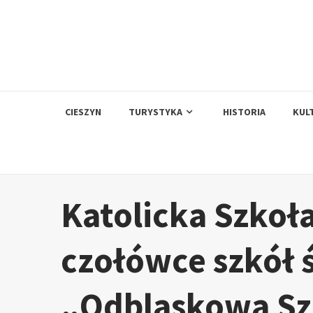
Skip
to
content
CIESZYN
TURYSTYKA
HISTORIA
KUL
Katolicka Szkoła
czołówce szkół 
„Odblaskowa Sz