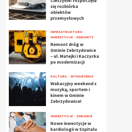
Cieszynie: rozpoczęła
się rozbiórka
obiektów
przemysłowych
INFRASTRUKTURA
INWESTYCJE
REMONTY
Remont dróg w
Gminie Zebrzydowice
– ul. Matejki i Kaczycka
po modernizacji
KULTURA
WYDARZENIA
Wakacyjny weekend z
muzyką, sportem i
kinem w Gminie
Zebrzydowice!
INWESTYCJE
ZDROWIE
Nowe inwestycje w
kardiologii w Szpitalu