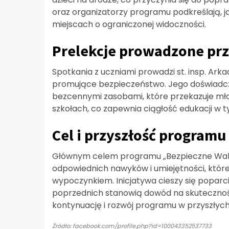
oraz organizatorzy programu podkreślają, j
miejscach o ograniczonej widoczności.
Prelekcje prowadzone pr
Spotkania z uczniami prowadzi st. insp. Arkad
promujące bezpieczeństwo. Jego doświadczen
bezcennymi zasobami, które przekazuje mło
szkołach, co zapewnia ciągłość edukacji w t
Cel i przyszłość programu
Głównym celem programu „Bezpieczne Wakac
odpowiednich nawyków i umiejętności, które
wypoczynkiem. Inicjatywa cieszy się poparcie
poprzednich stanowią dowód na skutecznoś
kontynuację i rozwój programu w przyszłych 
Źródło: facebook.com/profile.php?id=100043352537733