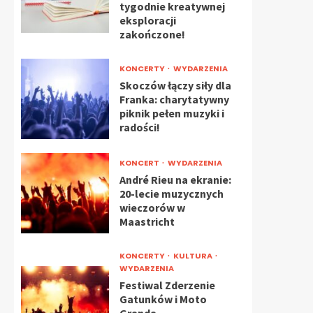
tygodnie kreatywnej
eksploracji
zakończone!
KONCERTY
WYDARZENIA
Skoczów łączy siły dla
Franka: charytatywny
piknik pełen muzyki i
radości!
KONCERT
WYDARZENIA
André Rieu na ekranie:
20-lecie muzycznych
wieczorów w
Maastricht
KONCERTY
KULTURA
WYDARZENIA
Festiwal Zderzenie
Gatunków i Moto