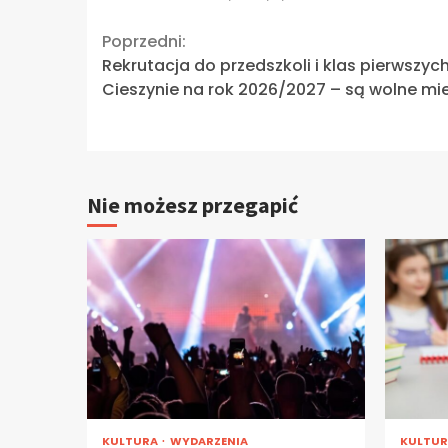
Continue
Poprzedni:
Rekrutacja do przedszkoli i klas pierwszyc
Reading
Cieszynie na rok 2026/2027 – są wolne mie
Nie możesz przegapić
KULTURA
WYDARZENIA
KULTU