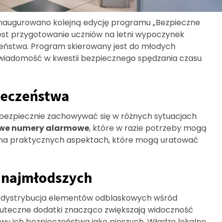
naugurowano kolejną edycję programu „Bezpieczne
 jest przygotowanie uczniów na letni wypoczynek
eństwa. Program skierowany jest do młodych
wiadomość w kwestii bezpiecznego spędzania czasu
ieczeństwa
k bezpiecznie zachowywać się w różnych sytuacjach
owe numery alarmowe
, które w razie potrzeby mogą
ię na praktycznych aspektach, które mogą uratować
 najmłodszych
t dystrybucja elementów odblaskowych wśród
skuteczne dodatki znacząco zwiększają widoczność
awy ich bezpieczeństwa jako pieszych. Władze lokalne