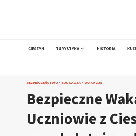
Skip
to
content
CIESZYN
TURYSTYKA
HISTORIA
KUL
BEZPIECZEŃSTWO
EDUKACJA
WAKACJE
Bezpieczne Waka
Uczniowie z Cie