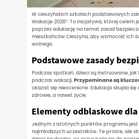
W cieszyńskich szkołach podstawowych zai
Wakacje 2026”. To inicjatywa, której celem
poprzez edukację na temat zasad bezpiecz
mieszkańców Cieszyna, aby wzmocnić ich ś
wolnego.
Podstawowe zasady bezp
Podczas spotkań, dzieci są instruowane, ja
podczas wakacji.
Przypominane są klucz
okazać się nieocenione. Edukacja skupia s
zdrowie, a nawet życie.
Elementy odblaskowe dla
Jednym z istotnych punktów programu jes
najmłodszych uczestników. Te proste, ale 
dzieci na drodze, co przyczynia się do popr