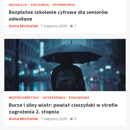
EDUKACJA
SZKOLENIA
WYDARZENIA
Bezpłatne szkolenie cyfrowe dla seniorów
odwołane
Anna Michalak
7 sierpnia 2026
7
BEZPIECZEŃSTWO
OSTRZEŻENIA
POGODOWE
Burze i silny wiatr: powiat cieszyński w strefie
zagrożenia 2. stopnia
Anna Michalak
7 sierpnia 2026
11