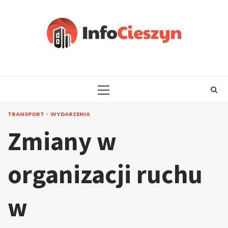
Skip
to
content
PRIMARY
MENU
TRANSPORT
WYDARZENIA
Zmiany w
organizacji ruchu
w