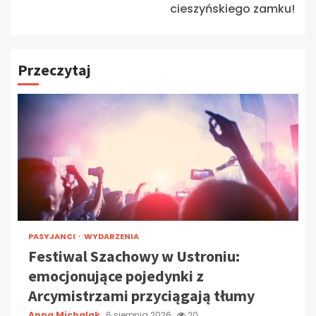
cieszyńskiego zamku!
Przeczytaj
PASYJANCI
WYDARZENIA
Festiwal Szachowy w Ustroniu:
emocjonujące pojedynki z
Arcymistrzami przyciągają tłumy
Anna Michalak
6 sierpnia 2026
20