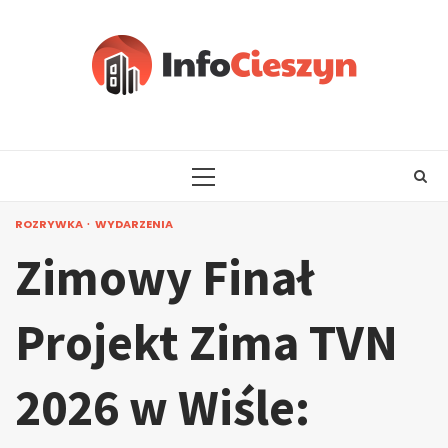
Skip
to
content
PRIMARY
MENU
ROZRYWKA
WYDARZENIA
Zimowy Finał
Projekt Zima TVN
2026 w Wiśle: