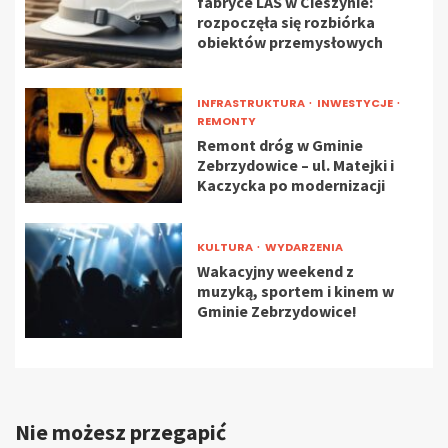
fabryce LAS w Cieszynie:
rozpoczęła się rozbiórka
obiektów przemysłowych
INFRASTRUKTURA
INWESTYCJE
REMONTY
Remont dróg w Gminie
Zebrzydowice – ul. Matejki i
Kaczycka po modernizacji
KULTURA
WYDARZENIA
Wakacyjny weekend z
muzyką, sportem i kinem w
Gminie Zebrzydowice!
Nie możesz przegapić