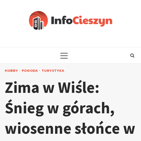
Skip
to
content
PRIMARY
MENU
HOBBY
POGODA
TURYSTYKA
Zima w Wiśle:
Śnieg w górach,
wiosenne słońce w