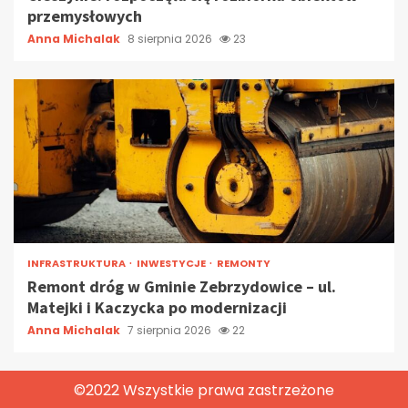
przemysłowych
Anna Michalak
8 sierpnia 2026
23
INFRASTRUKTURA
INWESTYCJE
REMONTY
Remont dróg w Gminie Zebrzydowice – ul.
Matejki i Kaczycka po modernizacji
Anna Michalak
7 sierpnia 2026
22
©2022 Wszystkie prawa zastrzeżone