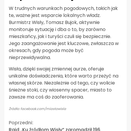
W trudnych warunkach pogodowych, takich jak
te, ważne jest wsparcie lokalnych władz.
Burmistrz Wisły, Tomasz Bujok, aktywnie
monitoruje sytuację i dba o to, by zarówno
mieszkańcy, jak i turyści czuli się bezpiecznie.
Jego zaangażowanie jest kluczowe, zwłaszcza w
okresach, gdy pogoda może być
nieprzewidywalna.
Wisła, dzięki swojej zmiennej aurze, oferuje
unikalne doświadczenia, które warto przeżyć na
własnej skórze. Niezależnie od tego, czy wolicie
śnieżne stoki, czy wiosenny spacer, miasto to
zawsze ma coś do zaoferowania.
Źródło: facebook.com/miastowisla
Continue
Poprzedni:
Rajd „Ku źródłom Wisły” zgromadził 196