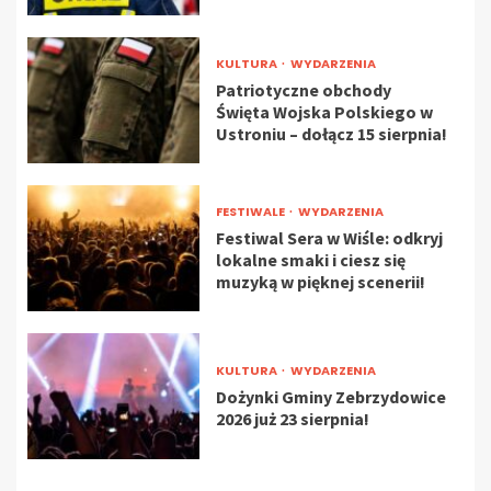
KULTURA
WYDARZENIA
Patriotyczne obchody
Święta Wojska Polskiego w
Ustroniu – dołącz 15 sierpnia!
FESTIWALE
WYDARZENIA
Festiwal Sera w Wiśle: odkryj
lokalne smaki i ciesz się
muzyką w pięknej scenerii!
KULTURA
WYDARZENIA
Dożynki Gminy Zebrzydowice
2026 już 23 sierpnia!