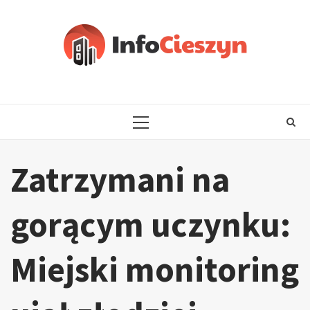
Skip
to
content
PRIMARY
MENU
Zatrzymani na
gorącym uczynku:
Miejski monitoring