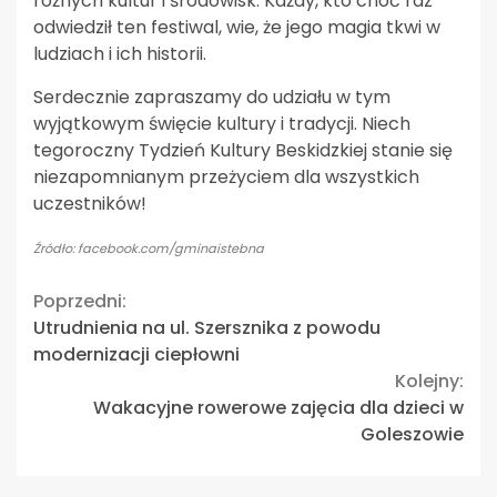
różnych kultur i środowisk. Każdy, kto choć raz
odwiedził ten festiwal, wie, że jego magia tkwi w
ludziach i ich historii.
Serdecznie zapraszamy do udziału w tym
wyjątkowym święcie kultury i tradycji. Niech
tegoroczny Tydzień Kultury Beskidzkiej stanie się
niezapomnianym przeżyciem dla wszystkich
uczestników!
Źródło: facebook.com/gminaistebna
Continue
Poprzedni:
Utrudnienia na ul. Szersznika z powodu
Reading
modernizacji ciepłowni
Kolejny:
Wakacyjne rowerowe zajęcia dla dzieci w
Goleszowie