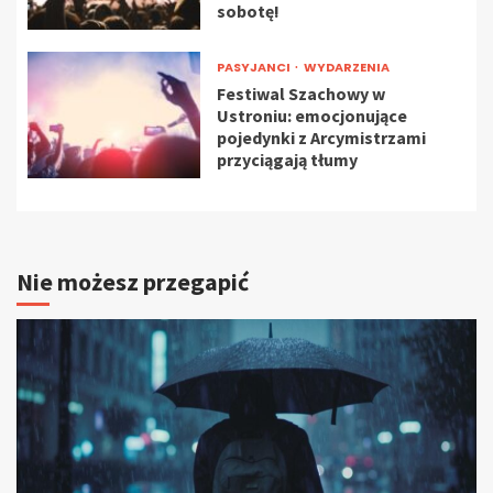
sobotę!
PASYJANCI
WYDARZENIA
Festiwal Szachowy w
Ustroniu: emocjonujące
pojedynki z Arcymistrzami
przyciągają tłumy
Nie możesz przegapić