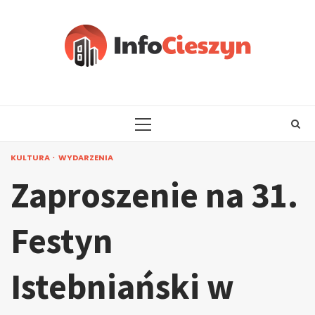
Skip
to
content
PRIMARY
MENU
KULTURA
WYDARZENIA
Zaproszenie na 31.
Festyn
Istebniański w