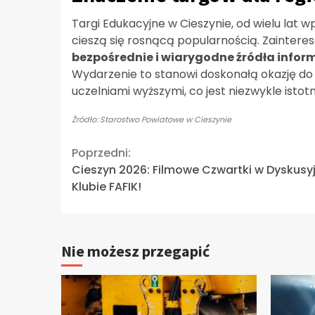
Targi Edukacyjne w Cieszynie, od wielu lat
cieszą się rosnącą popularnością. Zaintere
bezpośrednie i wiarygodne źródła infor
Wydarzenie to stanowi doskonałą okazję do z
uczelniami wyższymi, co jest niezwykle isto
Źródło: Starostwo Powiatowe w Cieszynie
Continue
Poprzedni:
Cieszyn 2026: Filmowe Czwartki w Dyskus
Reading
Klubie FAFIK!
Nie możesz przegapić