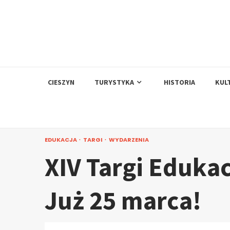
Skip
to
content
CIESZYN
TURYSTYKA
HISTORIA
KUL
EDUKACJA
TARGI
WYDARZENIA
XIV Targi Edukac
Już 25 marca!