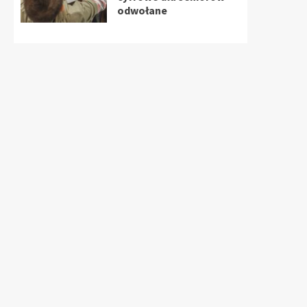
odwołane