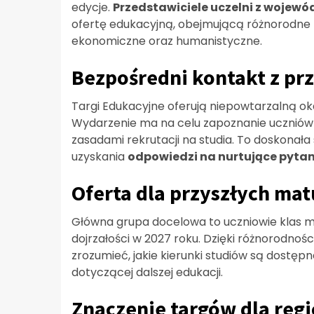
edycje.
Przedstawiciele uczelni z wojewó
ofertę edukacyjną, obejmującą różnorodne ki
ekonomiczne oraz humanistyczne.
Bezpośredni kontakt z prz
Targi Edukacyjne oferują niepowtarzalną ok
Wydarzenie ma na celu zapoznanie uczniów 
zasadami rekrutacji na studia. To doskonał
uzyskania
odpowiedzi na nurtujące pytani
Oferta dla przyszłych ma
Główna grupa docelowa to uczniowie klas ma
dojrzałości w 2027 roku. Dzięki różnorodnośc
zrozumieć, jakie kierunki studiów są dostęp
dotyczącej dalszej edukacji.
Znaczenie targów dla reg