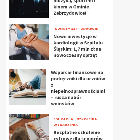
muzyką, sportem i
kinem w Gminie
Zebrzydowice!
INWESTYCJE
ZDROWIE
Nowe inwestycje w
kardiologii w Szpitalu
Śląskim: 1,7 mln zł na
nowoczesny sprzęt
Wsparcie finansowe na
podręczniki dla uczniów
z
niepełnosprawnościami
– rusza nabór
wniosków
EDUKACJA
SZKOLENIA
WYDARZENIA
Bezpłatne szkolenie
cyfrowe dla seniorów