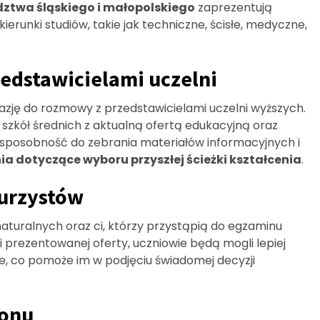
dztwa śląskiego i małopolskiego
zaprezentują
erunki studiów, takie jak techniczne, ścisłe, medyczne,
edstawicielami uczelni
azję do rozmowy z przedstawicielami uczelni wyższych.
szkół średnich z aktualną ofertą edukacyjną oraz
a sposobność do zebrania materiałów informacyjnych i
a dotyczące wyboru przyszłej ścieżki kształcenia
.
turzystów
turalnych oraz ci, którzy przystąpią do egzaminu
i prezentowanej oferty, uczniowie będą mogli lepiej
ne, co pomoże im w podjęciu świadomej decyzji
ionu