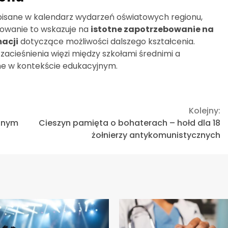
 wpisane w kalendarz wydarzeń oświatowych regionu,
sowanie to wskazuje na
istotne zapotrzebowanie na
macji
dotyczące możliwości dalszego kształcenia.
acieśnienia więzi między szkołami średnimi a
tne w kontekście edukacyjnym.
Kolejny:
yjnym
Cieszyn pamięta o bohaterach – hołd dla 18
żołnierzy antykomunistycznych