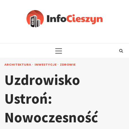
Skip
to
content
PRIMARY
MENU
ARCHITEKTURA
INWESTYCJE
ZDROWIE
Uzdrowisko
Ustroń:
Nowoczesność