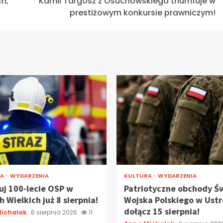
h,
Kamil Targosz z Osuchowskiego triumfuje w
prestiżowym konkursie prawniczym!
RA
WYDARZENIA
KULTURA
WYDARZENIA
uj 100-lecie OSP w
Patriotyczne obchody Ś
 Wielkich już 8 sierpnia!
Wojska Polskiego w Ustr
dołącz 15 sierpnia!
ichalak
6 sierpnia 2026
11