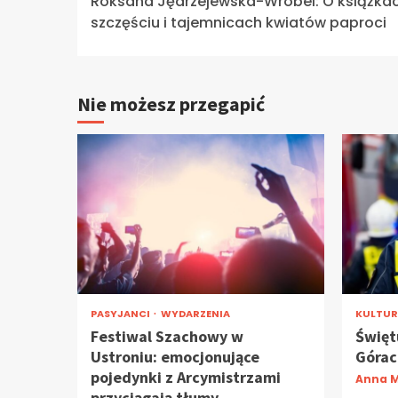
Roksana Jędrzejewska-Wróbel: O książkac
Reading
szczęściu i tajemnicach kwiatów paproci
Nie możesz przegapić
PASYJANCI
WYDARZENIA
KULTU
Festiwal Szachowy w
Święt
Ustroniu: emocjonujące
Górach
pojedynki z Arcymistrzami
Anna M
przyciągają tłumy