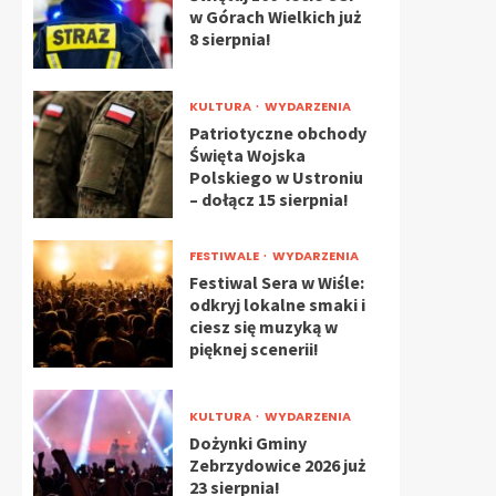
w Górach Wielkich już
8 sierpnia!
KULTURA
WYDARZENIA
Patriotyczne obchody
Święta Wojska
Polskiego w Ustroniu
– dołącz 15 sierpnia!
FESTIWALE
WYDARZENIA
Festiwal Sera w Wiśle:
odkryj lokalne smaki i
ciesz się muzyką w
pięknej scenerii!
KULTURA
WYDARZENIA
Dożynki Gminy
Zebrzydowice 2026 już
23 sierpnia!