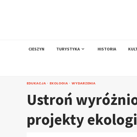
Skip
to
content
CIESZYN
TURYSTYKA
HISTORIA
KUL
EDUKACJA
EKOLOGIA
WYDARZENIA
Ustroń wyróżnio
projekty ekolog