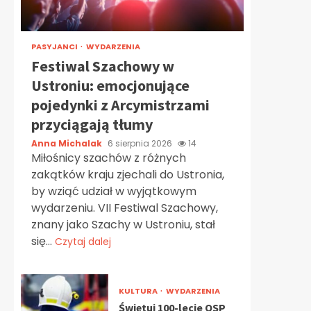
PASYJANCI
WYDARZENIA
Festiwal Szachowy w
Ustroniu: emocjonujące
pojedynki z Arcymistrzami
przyciągają tłumy
Anna Michalak
6 sierpnia 2026
14
Miłośnicy szachów z różnych
zakątków kraju zjechali do Ustronia,
by wziąć udział w wyjątkowym
wydarzeniu. VII Festiwal Szachowy,
znany jako Szachy w Ustroniu, stał
się...
Czytaj dalej
KULTURA
WYDARZENIA
Świętuj 100-lecie OSP