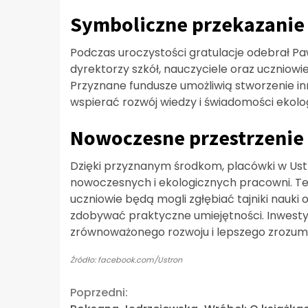
Symboliczne przekazanie 
Podczas uroczystości gratulacje odebrał Paw
dyrektorzy szkół, nauczyciele oraz uczniow
Przyznane fundusze umożliwią stworzenie i
wspierać rozwój wiedzy i świadomości ekolog
Nowoczesne przestrzenie
Dzięki przyznanym środkom, placówki w Ust
nowoczesnych i ekologicznych pracowni. Te 
uczniowie będą mogli zgłębiać tajniki nauki 
zdobywać praktyczne umiejętności. Inwesty
zrównoważonego rozwoju i lepszego zrozumi
Źródło: facebook.com/Ustron
Continue
Poprzedni: