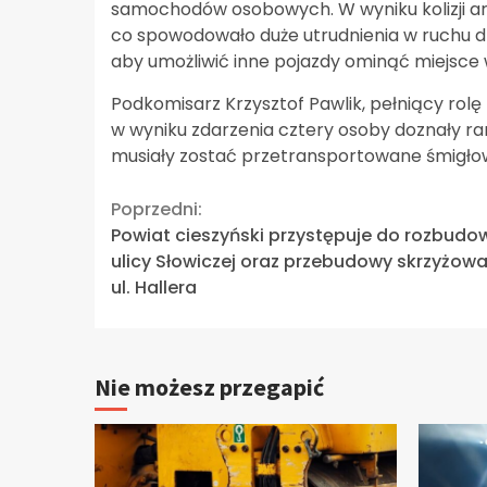
samochodów osobowych. W wyniku kolizji art
co spowodowało duże utrudnienia w ruchu d
aby umożliwić inne pojazdy ominąć miejsce
Podkomisarz Krzysztof Pawlik, pełniący rolę 
w wyniku zdarzenia cztery osoby doznały ran
musiały zostać przetransportowane śmigło
Continue
Poprzedni:
Powiat cieszyński przystępuje do rozbudo
Reading
ulicy Słowiczej oraz przebudowy skrzyżowa
ul. Hallera
Nie możesz przegapić