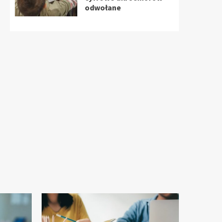
odwołane