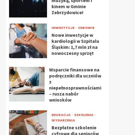
muzyką, sportem i
kinem w Gminie
Zebrzydowice!
INWESTYCJE
ZDROWIE
Nowe inwestycje w
kardiologii w Szpitalu
Śląskim: 1,7 mln zł na
nowoczesny sprzęt
Wsparcie finansowe na
podręczniki dla uczniów
z
niepełnosprawnościami
– rusza nabór
wniosków
EDUKACJA
SZKOLENIA
WYDARZENIA
Bezpłatne szkolenie
cyfrowe dla seniorów