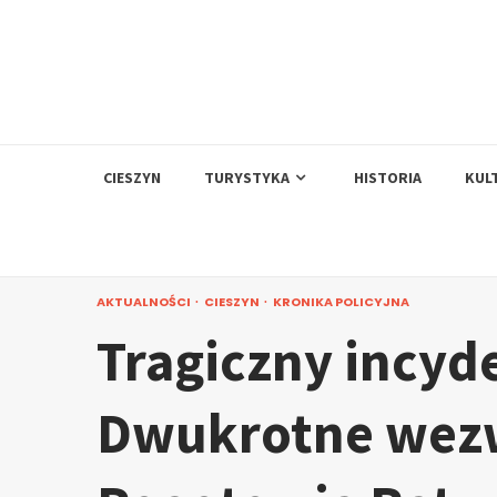
Skip
to
content
CIESZYN
TURYSTYKA
HISTORIA
KUL
AKTUALNOŚCI
CIESZYN
KRONIKA POLICYJNA
Tragiczny incyd
Dwukrotne wezw