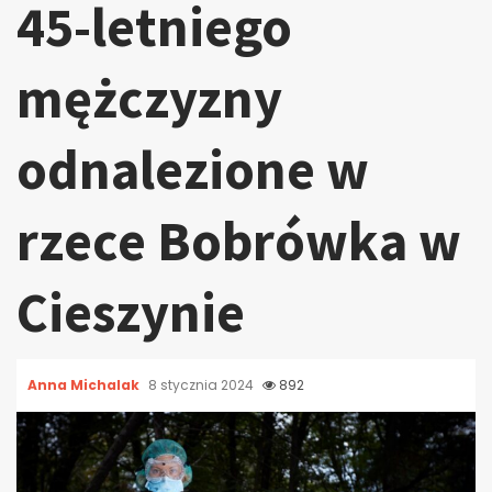
45-letniego
mężczyzny
odnalezione w
rzece Bobrówka w
Cieszynie
Anna Michalak
8 stycznia 2024
892