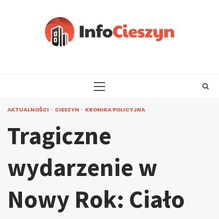
Skip
to
content
PRIMARY
MENU
AKTUALNOŚCI
CIESZYN
KRONIKA POLICYJNA
Tragiczne
wydarzenie w
Nowy Rok: Ciało