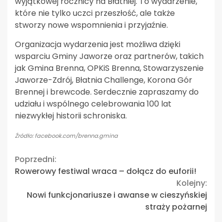
wyjątkowej rocznicy na Błatniej. To wydarzenie,
które nie tylko uczci przeszłość, ale także
stworzy nowe wspomnienia i przyjaźnie.
Organizacja wydarzenia jest możliwa dzięki
wsparciu Gminy Jaworze oraz partnerów, takich
jak Gmina Brenna, OPKiS Brenna, Stowarzyszenie
Jaworze-Zdrój, Błatnia Challenge, Korona Gór
Brennej i brewcode. Serdecznie zapraszamy do
udziału i wspólnego celebrowania 100 lat
niezwykłej historii schroniska.
Źródło: facebook.com/brenna.gmina
Continue
Poprzedni:
Rowerowy festiwal wraca – dołącz do euforii!
Reading
Kolejny:
Nowi funkcjonariusze i awanse w cieszyńskiej
straży pożarnej