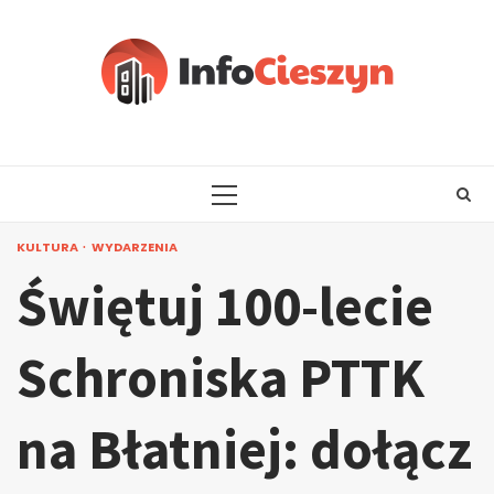
Skip
to
content
PRIMARY
MENU
KULTURA
WYDARZENIA
Świętuj 100-lecie
Schroniska PTTK
na Błatniej: dołącz