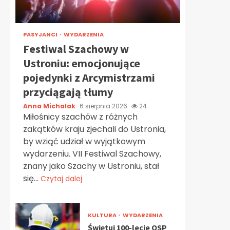
PASYJANCI
WYDARZENIA
Festiwal Szachowy w
Ustroniu: emocjonujące
pojedynki z Arcymistrzami
przyciągają tłumy
Anna Michalak
6 sierpnia 2026
24
Miłośnicy szachów z różnych
zakątków kraju zjechali do Ustronia,
by wziąć udział w wyjątkowym
wydarzeniu. VII Festiwal Szachowy,
znany jako Szachy w Ustroniu, stał
się...
Czytaj dalej
KULTURA
WYDARZENIA
Świętuj 100-lecie OSP