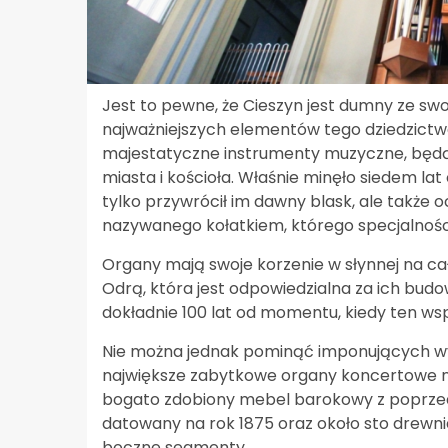
Jest to pewne, że Cieszyn jest dumny ze swo
najważniejszych elementów tego dziedzictw
majestatyczne instrumenty muzyczne, będą
miasta i kościoła. Właśnie minęło siedem la
tylko przywrócił im dawny blask, ale także 
nazywanego kołatkiem, którego specjalności
Organy mają swoje korzenie w słynnej na ca
Odrą, która jest odpowiedzialna za ich budo
dokładnie 100 lat od momentu, kiedy ten ws
Nie można jednak pominąć imponujących wy
największe zabytkowe organy koncertowe n
bogato zdobiony mebel barokowy z poprzedn
datowany na rok 1875 oraz około sto drewni
boczne segmenty.