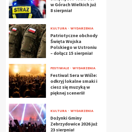
w Górach Wielkich już
8 sierpnia!
KULTURA
WYDARZENIA
Patriotyczne obchody
Święta Wojska
Polskiego w Ustroniu
– dołącz 15 sierpnia!
FESTIWALE
WYDARZENIA
Festiwal Sera w Wiśle:
odkryj lokalne smaki i
ciesz się muzyką w
pięknej scenerii!
KULTURA
WYDARZENIA
Dożynki Gminy
Zebrzydowice 2026 już
23 sierpnia!