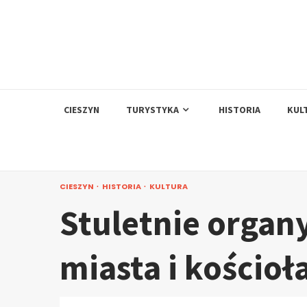
Skip
to
content
CIESZYN
TURYSTYKA
HISTORIA
KUL
CIESZYN
HISTORIA
KULTURA
Stuletnie organ
miasta i kościo