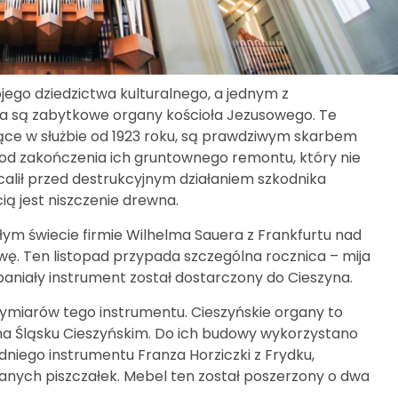
jego dziedzictwa kulturalnego, a jednym z
a są zabytkowe organy kościoła Jezusowego. Te
ce w służbie od 1923 roku, są prawdziwym skarbem
t od zakończenia ich gruntownego remontu, który nie
ocalił przed destrukcyjnym działaniem szkodnika
ą jest niszczenie drewna.
łym świecie firmie Wilhelma Sauera z Frankfurtu nad
wę. Ten listopad przypada szczególna rocznica – mija
paniały instrument został dostarczony do Cieszyna.
miarów tego instrumentu. Cieszyńskie organy to
a Śląsku Cieszyńskim. Do ich budowy wykorzystano
iego instrumentu Franza Horziczki z Frydku,
anych piszczałek. Mebel ten został poszerzony o dwa