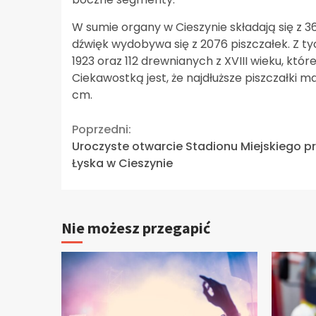
W sumie organy w Cieszynie składają się z 36
dźwięk wydobywa się z 2076 piszczałek. Z t
1923 oraz 112 drewnianych z XVIII wieku, któr
Ciekawostką jest, że najdłuższe piszczałki m
cm.
Continue
Poprzedni:
Uroczyste otwarcie Stadionu Miejskiego prz
Reading
Łyska w Cieszynie
Nie możesz przegapić