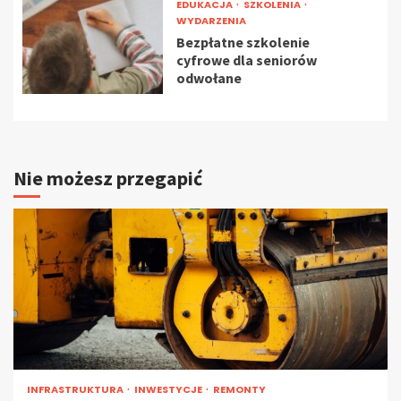
EDUKACJA
SZKOLENIA
WYDARZENIA
Bezpłatne szkolenie
cyfrowe dla seniorów
odwołane
Nie możesz przegapić
INFRASTRUKTURA
INWESTYCJE
REMONTY