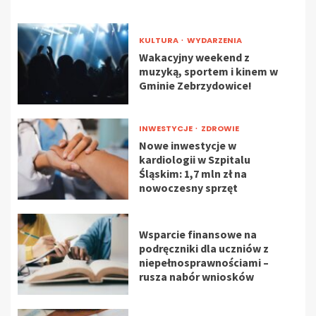
KULTURA
WYDARZENIA
Wakacyjny weekend z
muzyką, sportem i kinem w
Gminie Zebrzydowice!
INWESTYCJE
ZDROWIE
Nowe inwestycje w
kardiologii w Szpitalu
Śląskim: 1,7 mln zł na
nowoczesny sprzęt
Wsparcie finansowe na
podręczniki dla uczniów z
niepełnosprawnościami –
rusza nabór wniosków