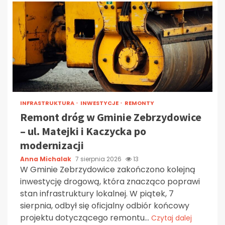
INFRASTRUKTURA
INWESTYCJE
REMONTY
Remont dróg w Gminie Zebrzydowice
– ul. Matejki i Kaczycka po
modernizacji
Anna Michalak
7 sierpnia 2026
13
W Gminie Zebrzydowice zakończono kolejną
inwestycję drogową, która znacząco poprawi
stan infrastruktury lokalnej. W piątek, 7
sierpnia, odbył się oficjalny odbiór końcowy
projektu dotyczącego remontu...
Czytaj dalej