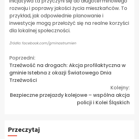
inicjatywa ta przyczyni się do długoterminowego
rozwoju i poprawy jakości życia mieszkańców. To
przykład, jak odpowiednie planowanie i
inwestycje mogą przełożyć się na realne korzyści
dla lokalnej społeczności.
Źródło: facebook.com/gminastrumien
Continue
Poprzedni:
Trzeźwość na drogach: Akcja profilaktyczna w
Reading
gminie Istebna z okazji Światowego Dnia
Trzeźwości
Kolejny:
Bezpieczne przejazdy kolejowe – wspólna akcja
policji i Kolei Śląskich
Przeczytaj