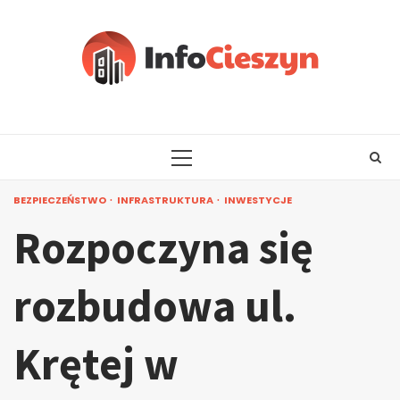
Skip
to
content
PRIMARY
MENU
BEZPIECZEŃSTWO
INFRASTRUKTURA
INWESTYCJE
Rozpoczyna się
rozbudowa ul.
Krętej w