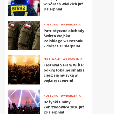
w Górach Wielkich już
8 sierpnia!
KULTURA
WYDARZENIA
Patriotyczne obchody
Święta Wojska
Polskiego w Ustroniu
– dołącz 15 sierpnia!
FESTIWALE
WYDARZENIA
Festiwal Sera w Wiśle:
odkryj lokalne smaki i
ciesz się muzyką w
pięknej scenerii!
KULTURA
WYDARZENIA
Dożynki Gminy
Zebrzydowice 2026 już
23 sierpnia!