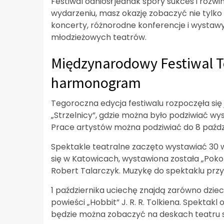
Festiwal odniósł jednak spory sukces i rozwi
wydarzeniu, masz okazję zobaczyć nie tylko 
koncerty, różnorodne konferencje i wystawy
młodzieżowych teatrów.
Międzynarodowy Festiwal Te
harmonogram
Tegoroczna edycja festiwalu rozpoczęła się 
„Strzelnicy”, gdzie można było podziwiać w
Prace artystów można podziwiać do 8 paźdz
Spektakle teatralne zaczęto wystawiać 30 wr
się w Katowicach, wystawiona została „Po
Robert Talarczyk. Muzykę do spektaklu przy
1 października uciechę znajdą zarówno dzieci,
powieści „Hobbit” J. R. R. Tolkiena. Spektak
będzie można zobaczyć na deskach teatru s