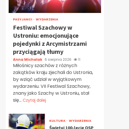
PASYJANCI
WYDARZENIA
Festiwal Szachowy w
Ustroniu: emocjonujące
pojedynki z Arcymistrzami
przyciągają tłumy
Anna Michalak
6 sierpnia 2026
11
Miłośnicy szachów z różnych
zakątków kraju zjechali do Ustronia,
by wziąć udział w wyjątkowym
wydarzeniu. VII Festiwal Szachowy,
znany jako Szachy w Ustroniu, stał
się...
Czytaj dalej
KULTURA
WYDARZENIA
Świętuj 100-lecie OSP