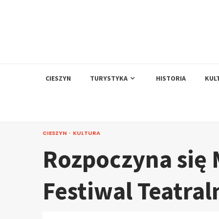
Skip
to
content
CIESZYN
TURYSTYKA
HISTORIA
KUL
CIESZYN
KULTURA
Rozpoczyna się
Festiwal Teatral