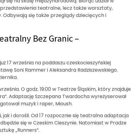
nął się na skalę międzynarodową. Biorąc udział w
przedstawienia teatralne, lecz także warsztaty,
. Odbywają się także przeglądy dziecięcych i
atralny Bez Granic –
już 17 września na poddaszu czeskocieszyńskiej
ystawę Soni Rammer i Aleksandra Radziszewskiego.
iernika.
ześnia. O godz. 19:00 w Teatrze Śląskim, który znajduje
kora”. Adaptację Szczepana Twardocha wyreżyserował
gotował muzyk i raper, Mioush.
 jak i dorośli. Od 17 rozpocznie się teatralna adaptacja
l odbędzie się w Czeskim Cieszynie. Natomiast w Pradze
ztukę „Runners”.