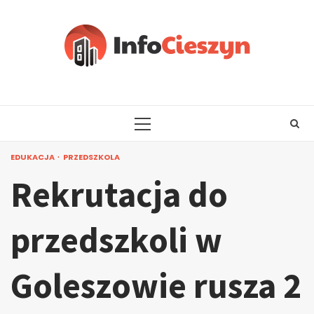
Skip
to
content
PRIMARY
MENU
EDUKACJA
PRZEDSZKOLA
Rekrutacja do
przedszkoli w
Goleszowie rusza 2